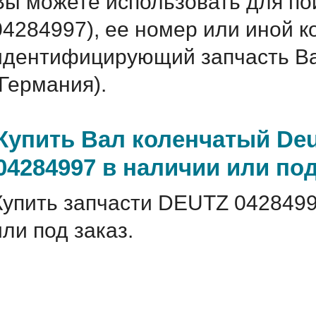
Вы можете использовать для по
04284997), ее номер или иной 
идентифицирующий запчасть Ва
(Германия).
Купить Вал коленчатый De
04284997 в наличии или под
Купить запчасти DEUTZ 0428499
или под заказ.