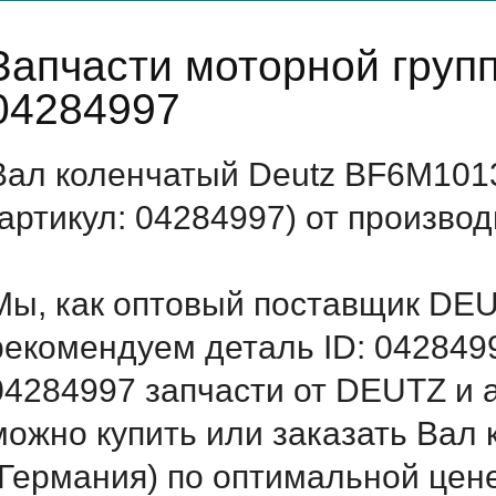
Запчасти моторной гру
04284997
Вал коленчатый Deutz BF6M101
(артикул: 04284997) от произво
Мы, как оптовый поставщик DEU
рекомендуем деталь ID: 042849
04284997 запчасти от DEUTZ и а
можно купить или заказать Вал
(Германия) по оптимальной цене