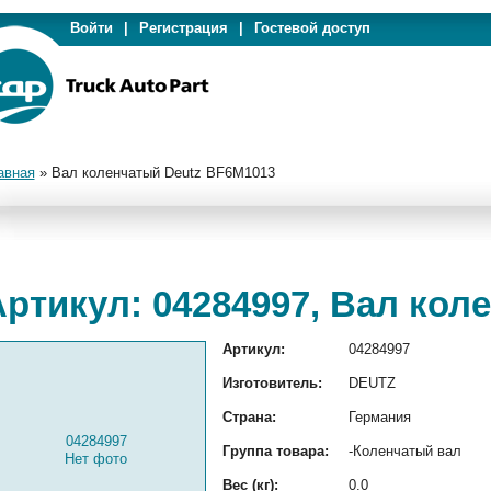
Войти
|
Регистрация
|
Гостевой доступ
авная
»
Вал коленчатый Deutz BF6M1013
Артикул: 04284997, Вал кол
Артикул:
04284997
Изготовитель:
DEUTZ
Страна:
Германия
04284997
Группа товара:
-Коленчатый вал
Нет фото
Вес (кг):
0.0