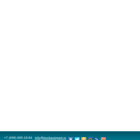
+7 (499) 685-19-94
info@truckautopart.ru