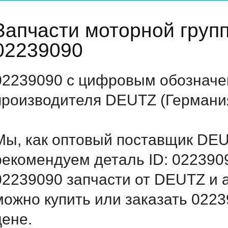
Запчасти моторной гру
02239090
02239090 с цифровым обозначен
производителя DEUTZ (Германи
Мы, как оптовый поставщик DEU
рекомендуем деталь ID: 022390
02239090 запчасти от DEUTZ и а
можно купить или заказать 022
цене.