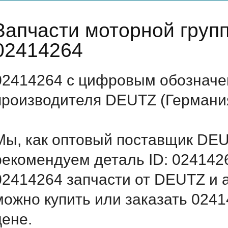
Запчасти моторной гру
02414264
02414264 с цифровым обозначен
производителя DEUTZ (Германи
Мы, как оптовый поставщик DEU
рекомендуем деталь ID: 024142
02414264 запчасти от DEUTZ и а
можно купить или заказать 024
цене.