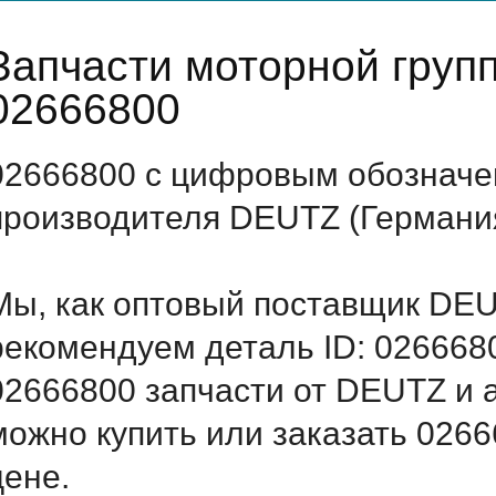
Запчасти моторной гру
02666800
02666800 с цифровым обозначен
производителя DEUTZ (Германи
Мы, как оптовый поставщик DEU
рекомендуем деталь ID: 026668
02666800 запчасти от DEUTZ и а
можно купить или заказать 026
цене.