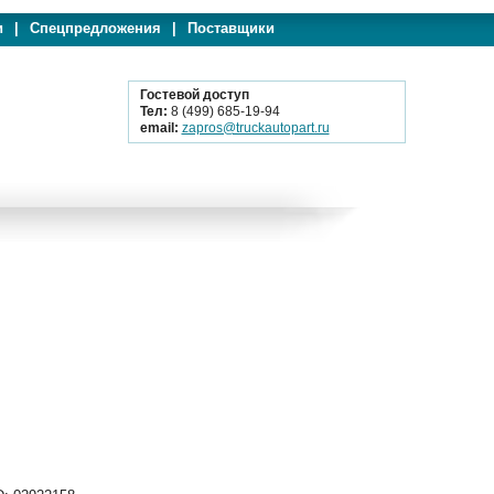
и
|
Спецпредложения
|
Поставщики
Гостевой доступ
Тел:
8 (499) 685-19-94
email:
zapros@truckautopart.ru