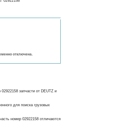
D: 02922158
ременно отключена.
 02922158 запчасти от DEUTZ и
енного для поиска грузовых
часть номер 02922158 отличаются