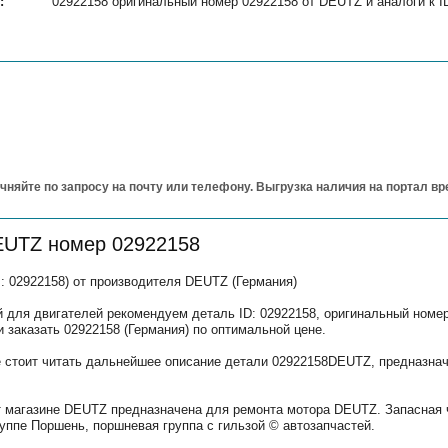
:
02922158 оригинальный номер 02922158 от DEUTZ и аналоги к I
чняйте по запросу на почту или телефону. Выгрузка наличия на портал в
EUTZ номер 02922158
: 02922158) от производителя DEUTZ (Германия)
 для двигателей рекомендуем деталь ID: 02922158, оригинальный номер
и заказать 02922158 (Германия) по оптимальной цене.
е стоит читать дальнейшее описание детали 02922158DEUTZ, предназнач
т магазине DEUTZ предназначена для ремонта мотора DEUTZ. Запасная 
уппе Поршень, поршневая группа с гильзой © автозапчастей.