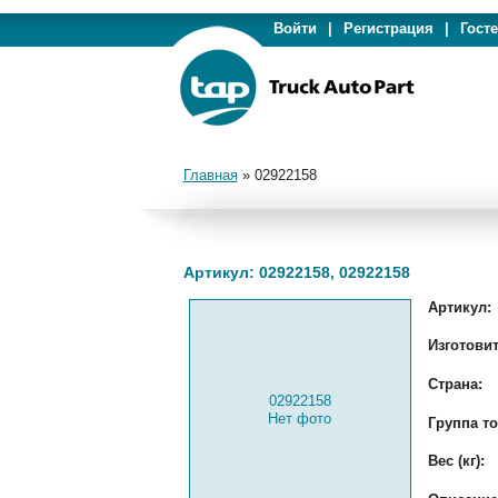
Войти
|
Регистрация
|
Гост
Главная
»
02922158
Артикул: 02922158, 02922158
Артикул:
Изготовит
Страна:
02922158
Нет фото
Группа то
Вес (кг):