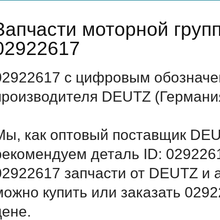
Запчасти моторной гру
02922617
02922617 с цифровым обозначен
производителя DEUTZ (Германи
Мы, как оптовый поставщик DEU
рекомендуем деталь ID: 029226
02922617 запчасти от DEUTZ и а
можно купить или заказать 029
цене.