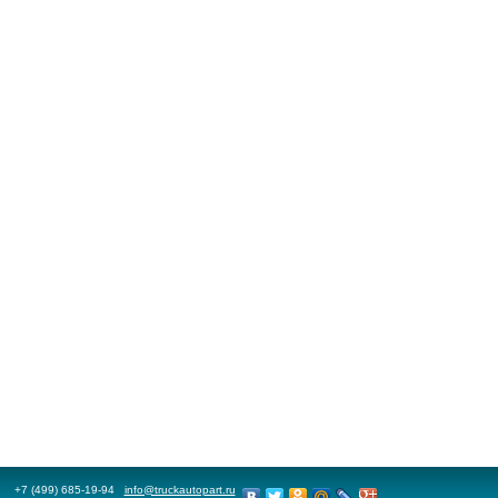
+7 (499) 685-19-94
info@truckautopart.ru