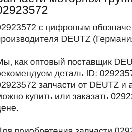
02923572
02923572 с цифровым обозначен
производителя DEUTZ (Германи
Мы, как оптовый поставщик DEU
рекомендуем деталь ID: 029235
02923572 запчасти от DEUTZ и а
можно купить или заказать 029
цене.
Для приобретения запчасти 0292