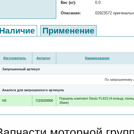
Вес (кг):
0.0
Описание:
02923572 оригинальн
Наличие
Применение
Изготовитель
Артикул
Наименование
Запрошенный артикул
По запрошенному а
Аналоги для запрошенного артикула
Поршень комплект Deutz FL913 (4 кольца, палец
NE
7115020000
35мм)
Запчасти моторной гру