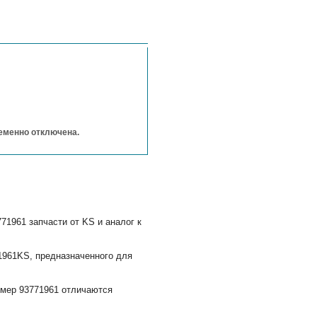
ременно отключена.
71961 запчасти от KS и аналог к
1961KS, предназначенного для
омер 93771961 отличаются