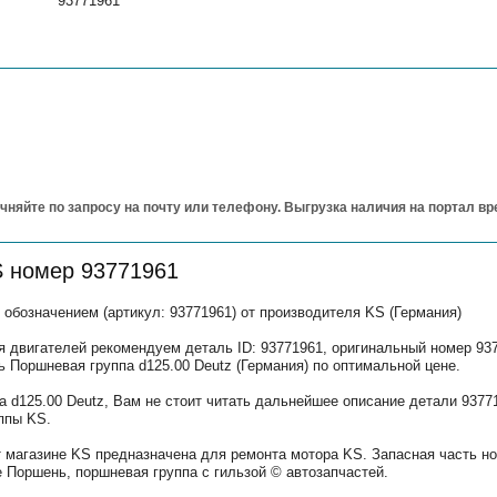
93771961
чняйте по запросу на почту или телефону. Выгрузка наличия на портал в
S номер 93771961
обозначением (артикул: 93771961) от производителя KS (Германия)
 двигателей рекомендуем деталь ID: 93771961, оригинальный номер 937
ь Поршневая группа d125.00 Deutz (Германия) по оптимальной цене.
а d125.00 Deutz, Вам не стоит читать дальнейшее описание детали 9377
ппы KS.
т магазине KS предназначена для ремонта мотора KS. Запасная часть н
 Поршень, поршневая группа с гильзой © автозапчастей.