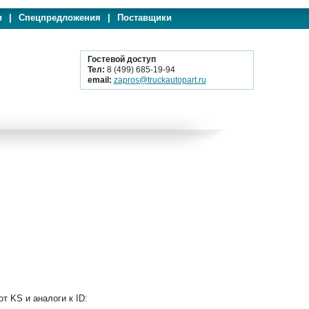
и
|
Спецпредложения
|
Поставщики
Гостевой доступ
Тел:
8 (499) 685-19-94
email:
zapros@truckautopart.ru
т KS и аналоги к ID: