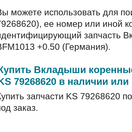
Вы можете использовать для по
79268620), ее номер или иной к
идентифицирующий запчасть Вк
BFM1013 +0.50 (Германия).
Купить Вкладыши коренные
KS 79268620 в наличии или 
Купить запчасти KS 79268620 по
под заказ.