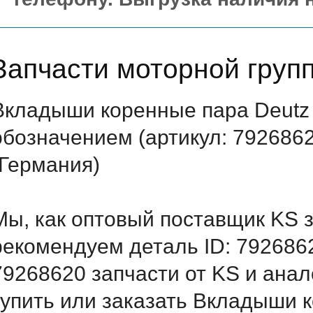
Запчасти моторной груп
Вкладыши коренные пара Deutz
обозначением (артикул: 7926862
(Германия)
Мы, как оптовый поставщик KS 
рекомендуем деталь ID: 792686
79268620 запчасти от KS и анал
купить или заказать Вкладыши 