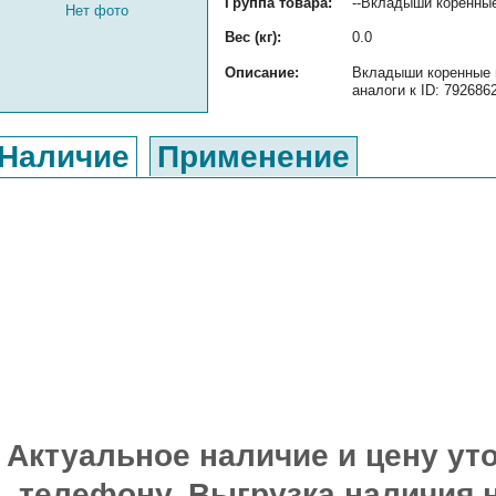
Группа товара:
--Вкладыши коренные
Нет фото
Вес (кг):
0.0
Описание:
Вкладыши коренные п
аналоги к ID: 792686
Наличие
Применение
Актуальное наличие и цену уто
телефону. Выгрузка наличия 