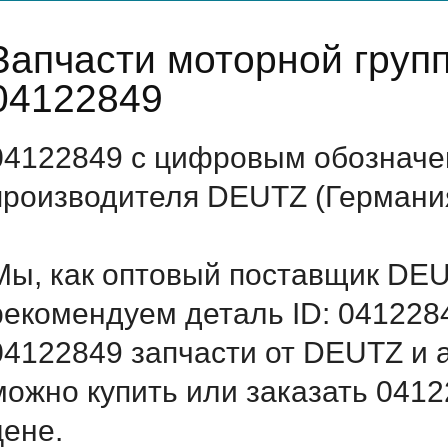
Запчасти моторной гру
04122849
04122849 с цифровым обозначен
производителя DEUTZ (Германи
Мы, как оптовый поставщик DEU
рекомендуем деталь ID: 041228
04122849 запчасти от DEUTZ и а
можно купить или заказать 041
цене.