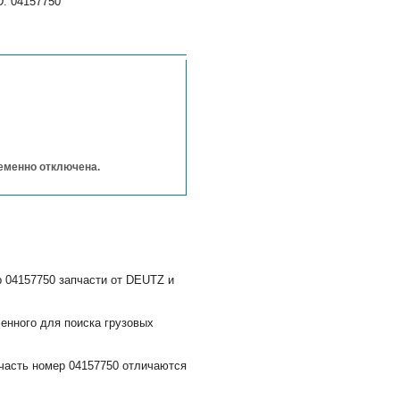
D: 04157750
ременно отключена.
 04157750 запчасти от DEUTZ и
енного для поиска грузовых
часть номер 04157750 отличаются