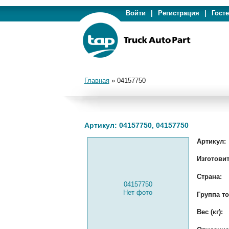
Войти
|
Регистрация
|
Гост
Главная
»
04157750
Артикул: 04157750, 04157750
Артикул:
Изготовит
Страна:
04157750
Нет фото
Группа то
Вес (кг):