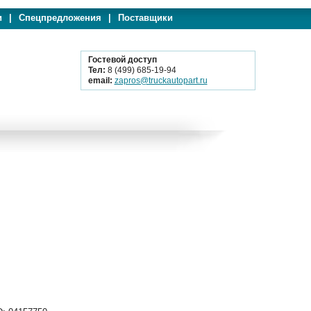
и
|
Спецпредложения
|
Поставщики
Гостевой доступ
Тел:
8 (499) 685-19-94
email:
zapros@truckautopart.ru