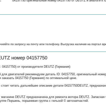
:
04157750 оригинальный номер 04157750 от DEUTZ и аналоги к I
чняйте по запросу на почту или телефону. Выгрузка наличия на портал в
EUTZ номер 04157750
: 04157750) от производителя DEUTZ (Германия)
 для двигателей рекомендуем деталь ID: 04157750, оригинальный номер
и заказать 04157750 (Германия) по оптимальной цене.
е стоит читать дальнейшее описание детали 04157750DEUTZ, предназнач
т магазине DEUTZ предназначена для ремонта мотора DEUTZ. Запасная 
уппе Поршень, поршневая группа с гильзой © автозапчастей.