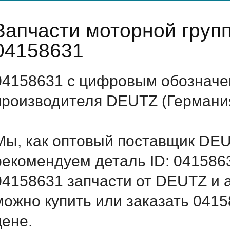
Запчасти моторной гру
04158631
04158631 с цифровым обозначен
производителя DEUTZ (Германи
Мы, как оптовый поставщик DEU
рекомендуем деталь ID: 041586
04158631 запчасти от DEUTZ и а
можно купить или заказать 041
цене.