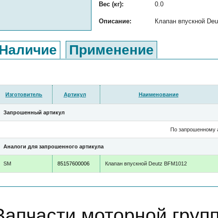
Вес (кг):
0.0
Описание:
Клапан впускной Deu
Наличие
Применение
Изготовитель
Артикул
Наименование
Запрошенный артикул
По запрошенному а
Аналоги для запрошенного артикула
SM
85157600006
Клапан впускной Deutz BFM1012
Запчасти моторной груп