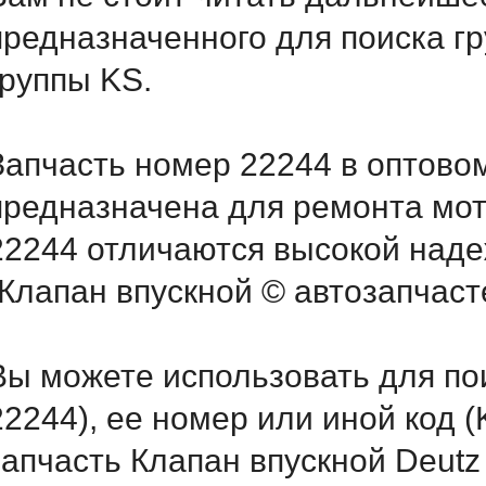
предназначенного для поиска г
группы KS.
Запчасть номер 22244 в оптово
предназначена для ремонта мот
22244 отличаются высокой надеж
-Клапан впускной © автозапчаст
Вы можете использовать для по
22244), ее номер или иной код
запчасть Клапан впускной Deutz