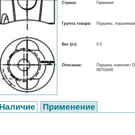
Страна:
Германия
Группа товара:
Поршень, поршневая 
Вес (кг):
0.0
Описание:
Поршень комплект De
99701600
Наличие
Применение