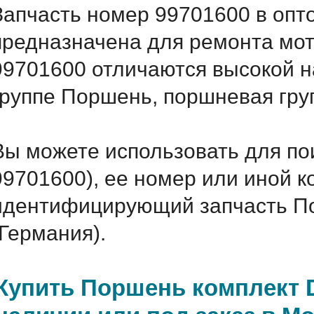
Запчасть номер 99701600 в опт
предназначена для ремонта мот
99701600 отличаются высокой н
группе Поршень, поршневая груп
Вы можете использовать для по
99701600), ее номер или иной к
идентифицирующий запчасть По
(Германия).
Купить Поршень комплект D