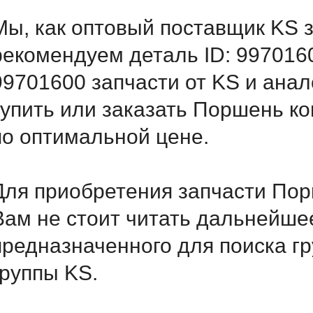
Мы, как оптовый поставщик KS 
рекомендуем деталь ID: 997016
99701600 запчасти от KS и анал
купить или заказать Поршень ко
по оптимальной цене.
Для приобретения запчасти Пор
Вам не стоит читать дальнейше
предназначенного для поиска г
группы KS.