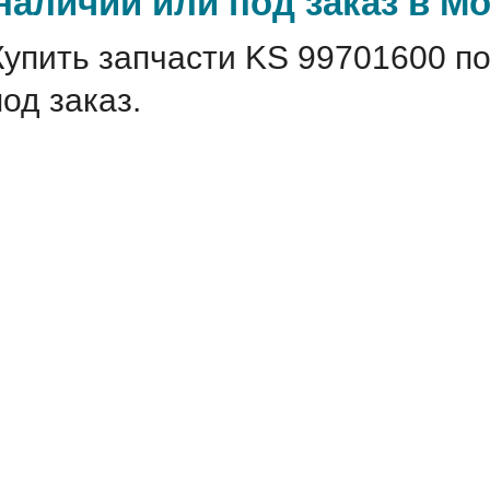
наличии или под заказ в М
Купить запчасти KS 99701600 по
под заказ.