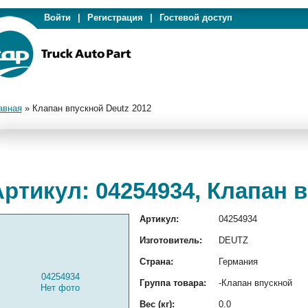
Войти
|
Регистрация
|
Гостевой доступ
авная
»
Клапан впускной Deutz 2012
ртикул: 04254934, Клапан 
Артикул:
04254934
Изготовитель:
DEUTZ
Страна:
Германия
04254934
Группа товара:
-Клапан впускной
Нет фото
Вес (кг):
0.0