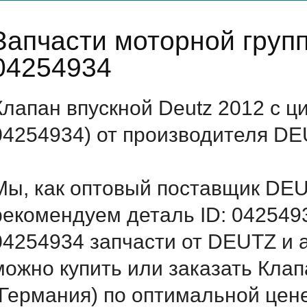
Запчасти моторной гру
04254934
Клапан впускной Deutz 2012 с 
04254934) от производителя DE
Мы, как оптовый поставщик DEU
рекомендуем деталь ID: 042549
04254934 запчасти от DEUTZ и а
можно купить или заказать Клап
(Германия) по оптимальной цене