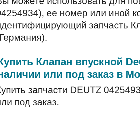
Вы можете использовать для по
04254934), ее номер или иной 
идентифицирующий запчасть Кл
(Германия).
Купить Клапан впускной De
наличии или под заказ в М
Купить запчасти DEUTZ 0425493
или под заказ.