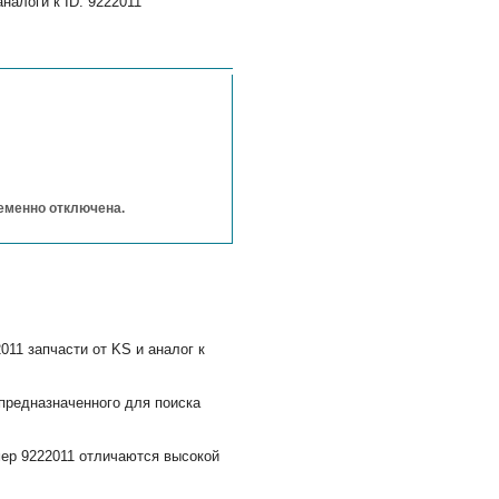
налоги к ID: 9222011
ременно отключена.
11 запчасти от KS и аналог к
предназначенного для поиска
мер 9222011 отличаются высокой