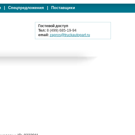
и
|
Спецпредложения
|
Поставщики
Гостевой доступ
Тел:
8 (499) 685-19-94
email:
zapros@truckautopart.ru