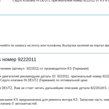
:
Седло клапана IN DEUTZ оригинальный номер 9222011 от KS и а
чняйте по запросу на почту или телефону. Выгрузка наличия на портал в
S номер 9222011
ением (артикул: 9222011) от производителя KS (Германия)
 двигателей рекомендуем деталь ID: 9222011, оригинальный номер 92220
 Седло клапана IN DEUTZ (Германия) по оптимальной цене.
N DEUTZ, Вам не стоит читать дальнейшее описание детали 9222011KS, 
.
 магазине KS предназначена для ремонта мотора KS. Запасная часть но
клапана © автозапчастей.