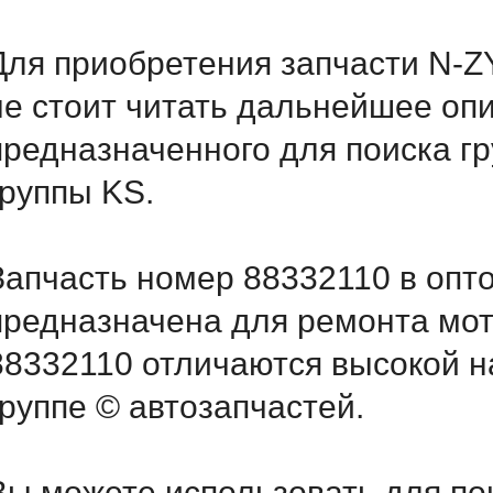
Для приобретения запчасти N
не стоит читать дальнейшее оп
предназначенного для поиска г
группы KS.
Запчасть номер 88332110 в опт
предназначена для ремонта мот
88332110 отличаются высокой н
группе © автозапчастей.
Вы можете использовать для по