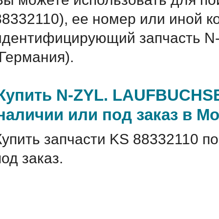
88332110), ее номер или иной к
идентифицирующий запчасть 
(Германия).
Купить N-ZYL. LAUFBUCHSE
наличии или под заказ в М
Купить запчасти KS 88332110 по
под заказ.