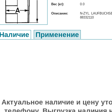
Вес (кг):
0.0
Описание:
N-ZYL. LAUFBUCHSE 
88332110
Наличие
Применение
Актуальное наличие и цену уто
телефону. Выгрузка наличия 