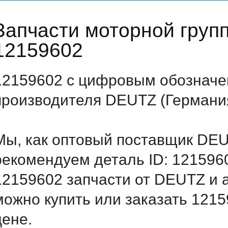
Запчасти моторной гру
12159602
12159602 с цифровым обозначен
производителя DEUTZ (Германи
Мы, как оптовый поставщик DEU
рекомендуем деталь ID: 121596
12159602 запчасти от DEUTZ и а
можно купить или заказать 121
цене.