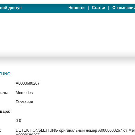
евой доступ
Новости
|
Статьи
|
О компани
ITUNG
A0008680267
ель:
Mercedes
Германия
вара:
0.0
:
DETEKTIONSLEITUNG оригинальный номер A0008680267 от Merce