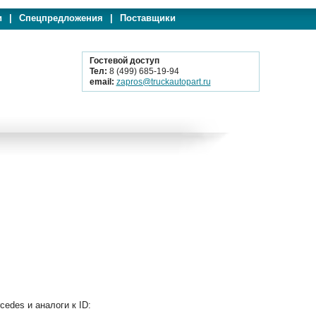
и
|
Спецпредложения
|
Поставщики
Гостевой доступ
Тел:
8 (499) 685-19-94
email:
zapros@truckautopart.ru
des и аналоги к ID: