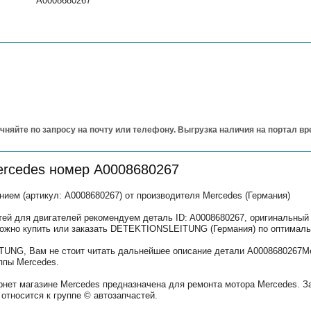
A0008680267
чняйте по запросу на почту или телефону. Выгрузка наличия на портал в
ercedes номер A0008680267
м (артикул: A0008680267) от производителя Mercedes (Германия)
тей для двигателей рекомендуем деталь ID: A0008680267, оригинальный
можно купить или заказать DETEKTIONSLEITUNG (Германия) по оптималь
UNG, Вам не стоит читать дальнейшее описание детали A0008680267Me
ппы Mercedes.
рнет магазине Mercedes предназначена для ремонта мотора Mercedes. З
относится к группе © автозапчастей.