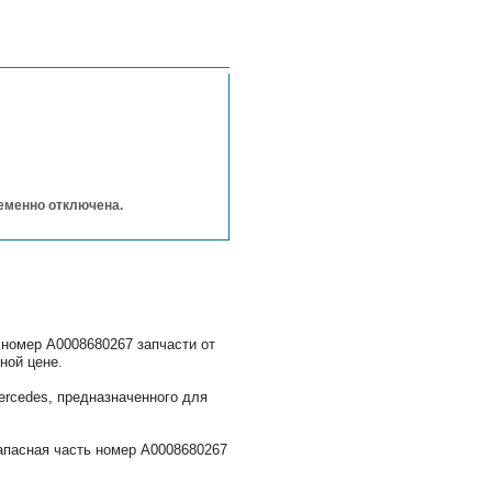
ременно отключена.
 номер A0008680267 запчасти от
ной цене.
rcedes, предназначенного для
апасная часть номер A0008680267