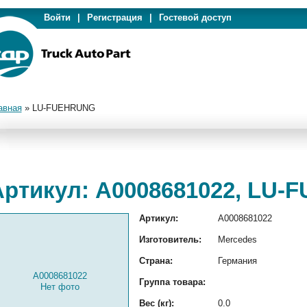
Войти
|
Регистрация
|
Гостевой доступ
авная
»
LU-FUEHRUNG
Артикул: A0008681022, LU
Артикул:
A0008681022
Изготовитель:
Mercedes
Страна:
Германия
A0008681022
Группа товара:
Нет фото
Вес (кг):
0.0