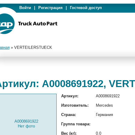
Войти
|
Регистрация
|
Гостевой доступ
авная
»
VERTEILERSTUECK
Артикул: A0008691922, VE
Артикул:
A0008691922
Изготовитель:
Mercedes
Страна:
Германия
A0008691922
Группа товара:
Нет фото
Вес (кг):
0.0