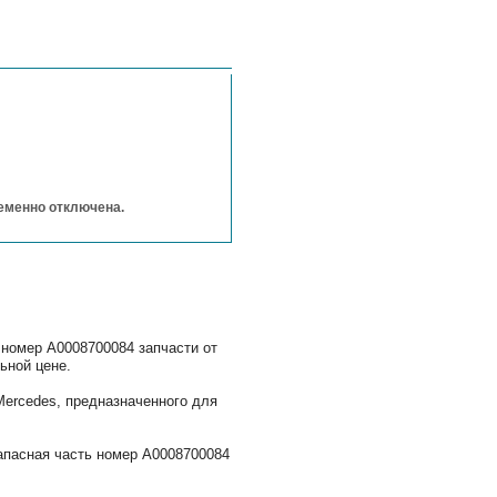
ременно отключена.
 номер A0008700084 запчасти от
ьной цене.
ercedes, предназначенного для
апасная часть номер A0008700084