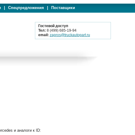
и
|
Спецпредложения
|
Поставщики
Гостевой доступ
Тел:
8 (499) 685-19-94
email:
zapros@truckautopart.ru
edes и аналоги к ID: