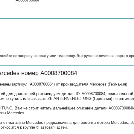
A0008700084
чняйте по запросу на почту или телефону. Выгрузка наличия на портал в
ercedes номер A0008700084
ем (артикул: A0008700084) от производителя Mercedes (Германия)
тей для двигателей рекомендуем деталь ID: A0008700084, оригинальный
можно купить или заказать ZB ANTENNENLEITUNG (Германия) по оптимал
TUNG, Вам не стоит читать дальнейшее описание детали A0008700084M
ппы Mercedes.
рнет магазине Mercedes предназначена для ремонта мотора Mercedes. З
относится к группе © автозапчастей.