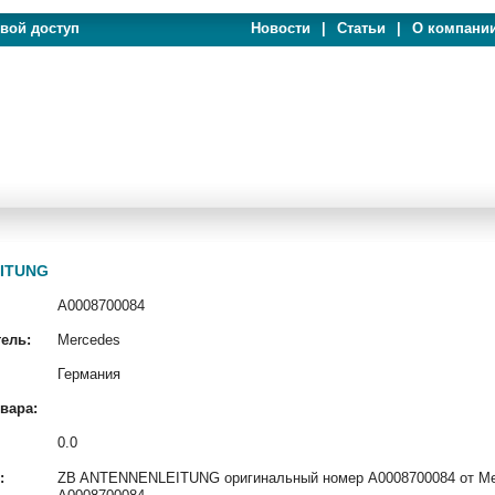
евой доступ
Новости
|
Статьи
|
О компани
EITUNG
A0008700084
ель:
Mercedes
Германия
вара:
0.0
:
ZB ANTENNENLEITUNG оригинальный номер A0008700084 от Merc