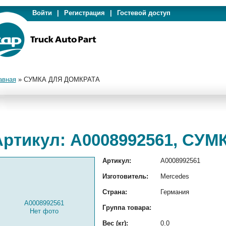
Войти
|
Регистрация
|
Гостевой доступ
авная
»
СУМКА ДЛЯ ДОМКРАТА
Артикул: A0008992561, СУ
Артикул:
A0008992561
Изготовитель:
Mercedes
Страна:
Германия
A0008992561
Группа товара:
Нет фото
Вес (кг):
0.0