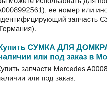
Вы можете использовать для по
A0008992561), ее номер или ин
идентифицирующий запчасть 
(Германия).
Купить СУМКА ДЛЯ ДОМКРАТ
наличии или под заказ в М
Купить запчасти Mercedes A000
наличии или под заказ.