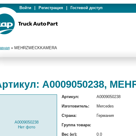
Войти
|
Регистрация
|
Гостевой доступ
авная
»
MEHRZWECKKAMERA
Артикул: A0009050238, M
Артикул:
A0009050238
Изготовитель:
Mercedes
Страна:
Германия
A0009050238
Группа товара:
Нет фото
Вес (кг):
0.0