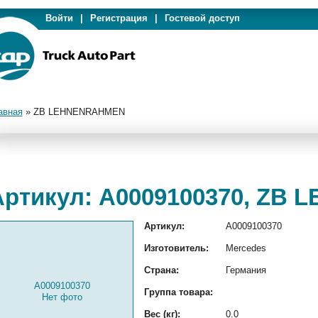
Войти
|
Регистрация
|
Гостевой доступ
авная
»
ZB LEHNENRAHMEN
Артикул: A0009100370, ZB
Артикул:
A0009100370
Изготовитель:
Mercedes
Страна:
Германия
A0009100370
Группа товара:
Нет фото
Вес (кг):
0.0