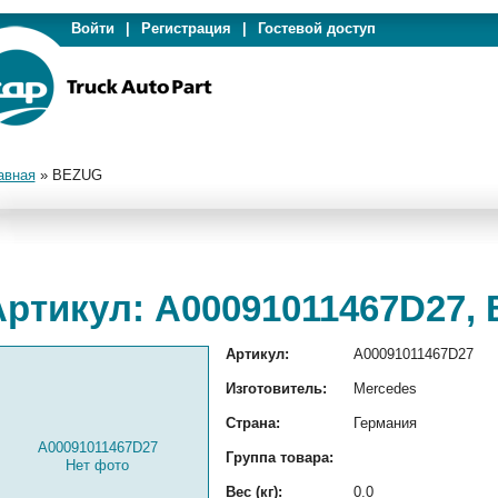
Войти
|
Регистрация
|
Гостевой доступ
авная
»
BEZUG
Артикул: A00091011467D27,
Артикул:
A00091011467D27
Изготовитель:
Mercedes
Страна:
Германия
A00091011467D27
Группа товара:
Нет фото
Вес (кг):
0.0