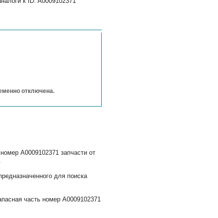
налоги к ID: A0009102371
ременно отключена.
 номер A0009102371 запчасти от
.
предназначенного для поиска
апасная часть номер A0009102371