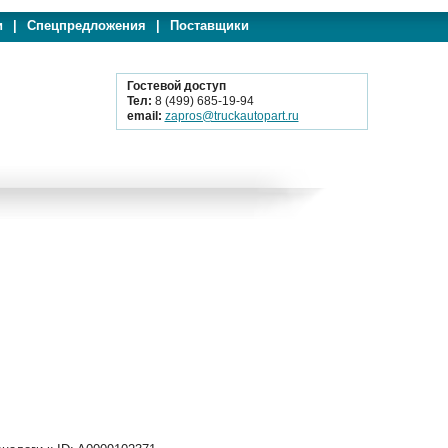
и
|
Спецпредложения
|
Поставщики
Гостевой доступ
Тел:
8 (499) 685-19-94
email:
zapros@truckautopart.ru