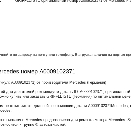
:
GRIFFLEISTE оригинальный номер A0009102371 от Mercedes и а
чняйте по запросу на почту или телефону. Выгрузка наличия на портал в
ercedes номер A0009102371
кул: A0009102371) от производителя Mercedes (Германия)
тей для двигателей рекомендуем деталь ID: A0009102371, оригинальный
ожно купить или заказать GRIFFLEISTE (Германия) по оптимальной цене
м не стоит читать дальнейшее описание детали A0009102371Mercedes, 
cedes.
рнет магазине Mercedes предназначена для ремонта мотора Mercedes. З
относится к группе © автозапчастей.