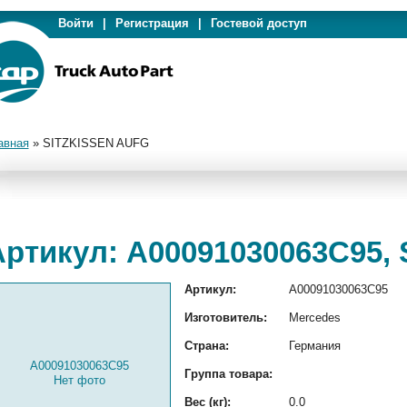
Войти
|
Регистрация
|
Гостевой доступ
авная
»
SITZKISSEN AUFG
Артикул: A00091030063C95,
Артикул:
A00091030063C95
Изготовитель:
Mercedes
Страна:
Германия
A00091030063C95
Группа товара:
Нет фото
Вес (кг):
0.0