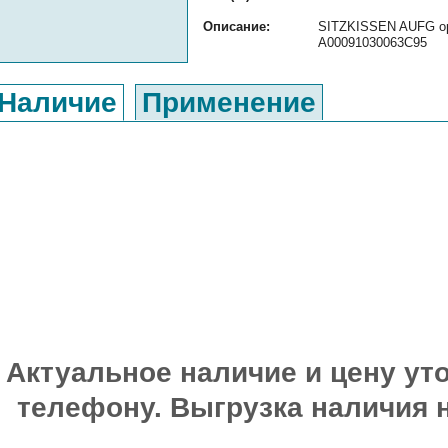
Описание:
SITZKISSEN AUFG ори
A00091030063C95
Наличие
Применение
Актуальное наличие и цену уто
телефону. Выгрузка наличия 