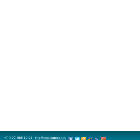
+7 (499) 685-19-94
info@truckautopart.ru