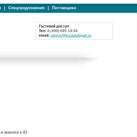
и
|
Спецпредложения
|
Поставщики
Гостевой доступ
Тел:
8 (499) 685-19-94
email:
zapros@truckautopart.ru
 аналоги к ID: