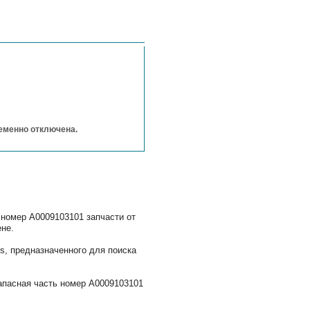
ременно отключена.
 номер A0009103101 запчасти от
не.
, предназначенного для поиска
апасная часть номер A0009103101