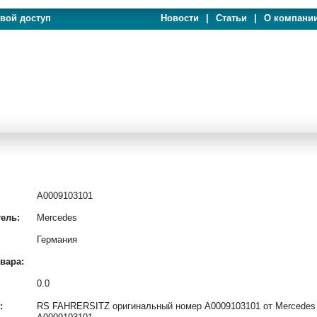
евой доступ
Новости
|
Статьи
|
О компани
A0009103101
ель:
Mercedes
Германия
вара:
0.0
:
RS FAHRERSITZ оригинальный номер A0009103101 от Mercedes и