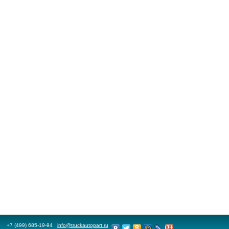
+7 (499) 685-19-94
info@truckautopart.ru