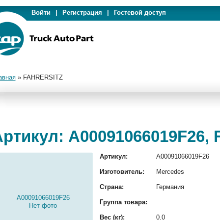
Войти
|
Регистрация
|
Гостевой доступ
авная
»
FAHRERSITZ
Артикул: A00091066019F26,
Артикул:
A00091066019F26
Изготовитель:
Mercedes
Страна:
Германия
A00091066019F26
Группа товара:
Нет фото
Вес (кг):
0.0