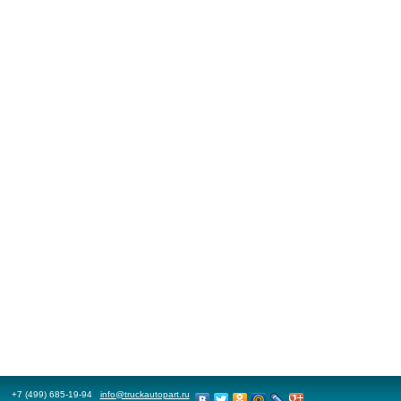
+7 (499) 685-19-94
info@truckautopart.ru