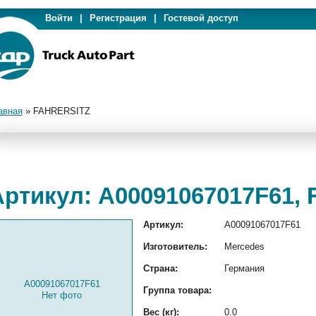
Войти
|
Регистрация
|
Гостевой доступ
авная
»
FAHRERSITZ
Артикул: A00091067017F61,
Артикул:
A00091067017F61
Изготовитель:
Mercedes
Страна:
Германия
A00091067017F61
Группа товара:
Нет фото
Вес (кг):
0.0