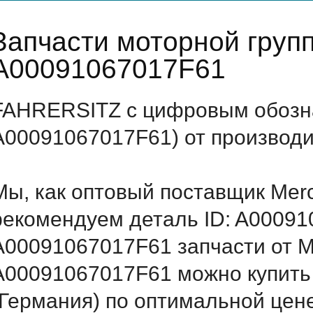
Запчасти моторной груп
A00091067017F61
FAHRERSITZ с цифровым обозна
A00091067017F61) от производи
Мы, как оптовый поставщик Mer
рекомендуем деталь ID: A0009
A00091067017F61 запчасти от Me
A00091067017F61 можно купить
(Германия) по оптимальной цене