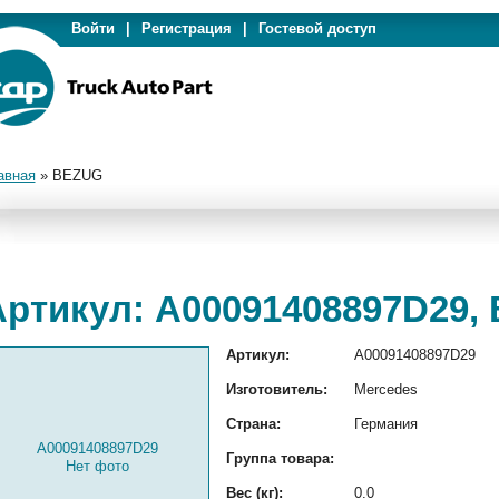
Войти
|
Регистрация
|
Гостевой доступ
авная
»
BEZUG
Артикул: A00091408897D29,
Артикул:
A00091408897D29
Изготовитель:
Mercedes
Страна:
Германия
A00091408897D29
Группа товара:
Нет фото
Вес (кг):
0.0