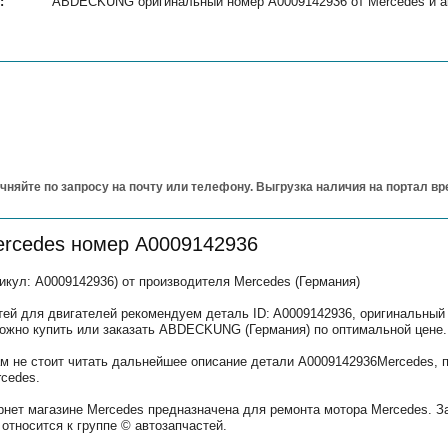
:
ABDECKUNG оригинальный номер A0009142936 от Mercedes и ан
чняйте по запросу на почту или телефону. Выгрузка наличия на портал в
ercedes номер A0009142936
ул: A0009142936) от производителя Mercedes (Германия)
тей для двигателей рекомендуем деталь ID: A0009142936, оригинальный
можно купить или заказать ABDECKUNG (Германия) по оптимальной цене.
 не стоит читать дальнейшее описание детали A0009142936Mercedes, п
cedes.
рнет магазине Mercedes предназначена для ремонта мотора Mercedes. З
относится к группе © автозапчастей.