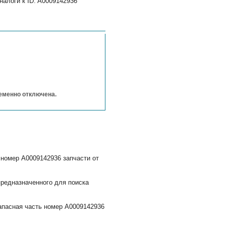
алоги к ID: A0009142936
ременно отключена.
 номер A0009142936 запчасти от
редназначенного для поиска
апасная часть номер A0009142936