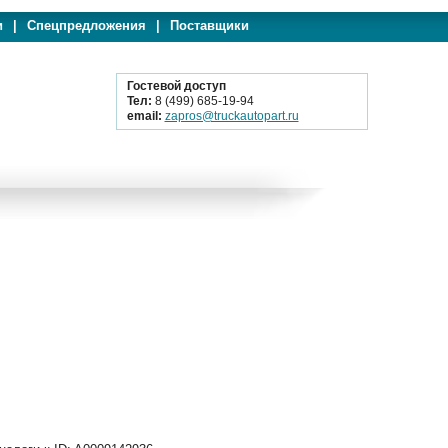
и
|
Спецпредложения
|
Поставщики
Гостевой доступ
Тел:
8 (499) 685-19-94
email:
zapros@truckautopart.ru