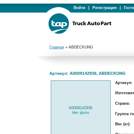
Войти
|
Регистрация
|
Гост
Главная
»
ABDECKUNG
Артикул: A0009142936, ABDECKUNG
Артикул:
Изготовит
Страна:
A0009142936
Нет фото
Группа то
Вес (кг):