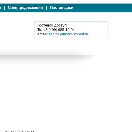
и
|
Спецпредложения
|
Поставщики
Гостевой доступ
Тел:
8 (499) 685-19-94
email:
zapros@truckautopart.ru