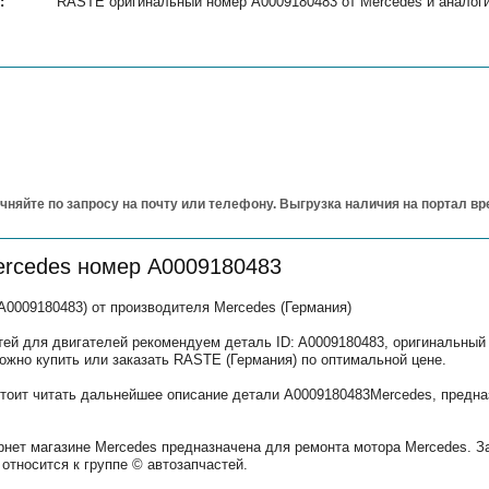
:
RASTE оригинальный номер A0009180483 от Mercedes и аналоги
чняйте по запросу на почту или телефону. Выгрузка наличия на портал в
ercedes номер A0009180483
0009180483) от производителя Mercedes (Германия)
тей для двигателей рекомендуем деталь ID: A0009180483, оригинальный
ожно купить или заказать RASTE (Германия) по оптимальной цене.
тоит читать дальнейшее описание детали A0009180483Mercedes, предна
рнет магазине Mercedes предназначена для ремонта мотора Mercedes. З
относится к группе © автозапчастей.