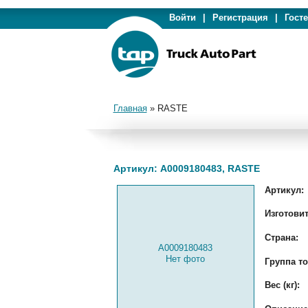
Войти
|
Регистрация
|
Гост
Главная
»
RASTE
Артикул: A0009180483, RASTE
Артикул:
Изготовит
Страна:
A0009180483
Нет фото
Группа то
Вес (кг):