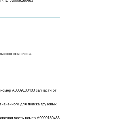
 к ID: A0009180483
ременно отключена.
 номер A0009180483 запчасти от
значенного для поиска грузовых
апасная часть номер A0009180483