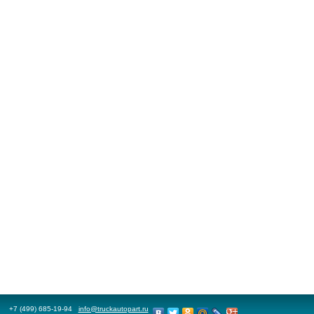
+7 (499) 685-19-94
info@truckautopart.ru