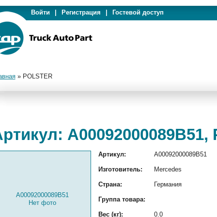
Войти
|
Регистрация
|
Гостевой доступ
авная
»
POLSTER
Артикул: A00092000089B51,
Артикул:
A00092000089B51
Изготовитель:
Mercedes
Страна:
Германия
A00092000089B51
Группа товара:
Нет фото
Вес (кг):
0.0