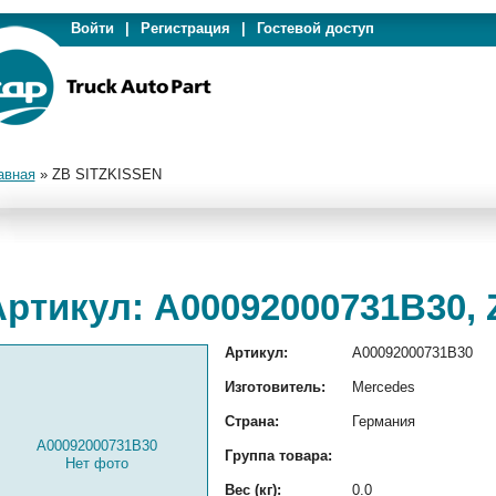
Войти
|
Регистрация
|
Гостевой доступ
авная
»
ZB SITZKISSEN
Артикул: A00092000731B30,
Артикул:
A00092000731B30
Изготовитель:
Mercedes
Страна:
Германия
A00092000731B30
Группа товара:
Нет фото
Вес (кг):
0.0