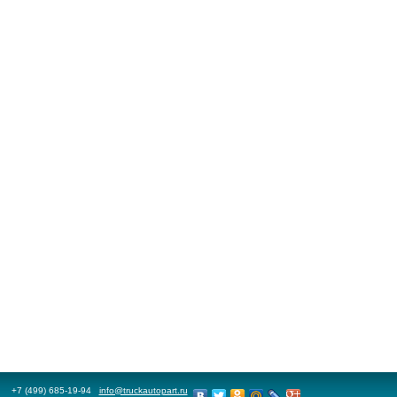
+7 (499) 685-19-94
info@truckautopart.ru