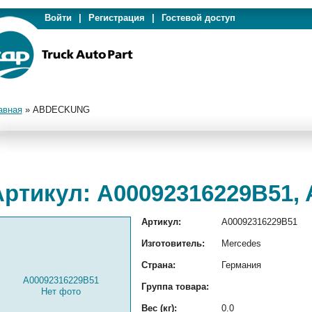
Войти
|
Регистрация
|
Гостевой доступ
авная
»
ABDECKUNG
Артикул: A00092316229B51
Артикул:
A00092316229B51
Изготовитель:
Mercedes
Страна:
Германия
A00092316229B51
Группа товара:
Нет фото
Вес (кг):
0.0