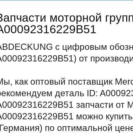
Запчасти моторной груп
A00092316229B51
ABDECKUNG с цифровым обозна
A00092316229B51) от производи
Мы, как оптовый поставщик Mer
рекомендуем деталь ID: A0009
A00092316229B51 запчасти от Me
A00092316229B51 можно купит
(Германия) по оптимальной цене