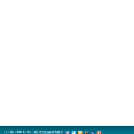
+7 (499) 685-19-94
info@truckautopart.ru