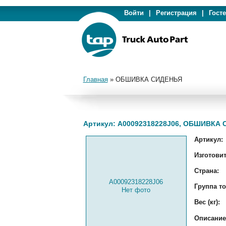
Войти
|
Регистрация
|
Гост
Главная
»
ОБШИВКА СИДЕНЬЯ
Артикул: A00092318228J06, ОБШИВКА
Артикул:
Изготовит
Страна:
A00092318228J06
Группа то
Нет фото
Вес (кг):
Описание