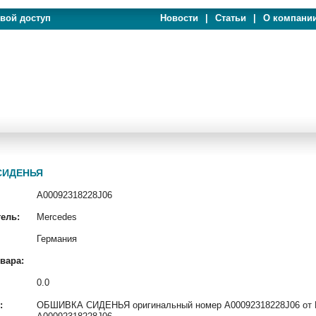
евой доступ
Новости
|
Статьи
|
О компани
 СИДЕНЬЯ
A00092318228J06
ель:
Mercedes
Германия
вара:
0.0
:
ОБШИВКА СИДЕНЬЯ оригинальный номер A00092318228J06 от Me