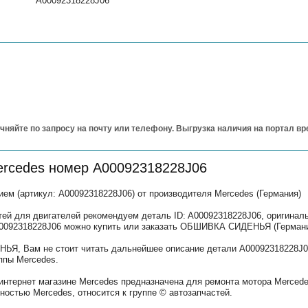
A00092318228J06
чняйте по запросу на почту или телефону. Выгрузка наличия на портал в
ercedes номер A00092318228J06
(артикул: A00092318228J06) от производителя Mercedes (Германия)
тей для двигателей рекомендуем деталь ID: A00092318228J06, оригина
A00092318228J06 можно купить или заказать ОБШИВКА СИДЕНЬЯ (Германи
Я, Вам не стоит читать дальнейшее описание детали A00092318228J0
ппы Mercedes.
интернет магазине Mercedes предназначена для ремонта мотора Mercede
остью Mercedes, относится к группе © автозапчастей.