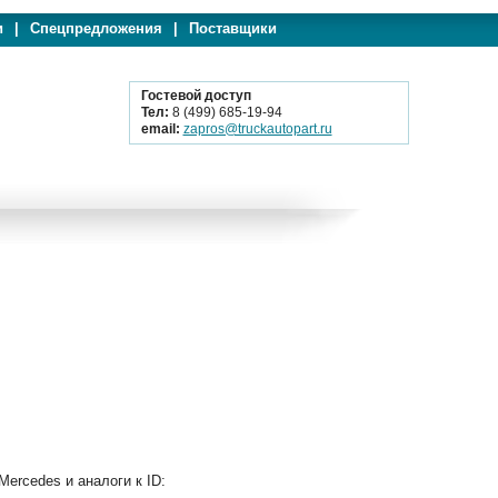
и
|
Спецпредложения
|
Поставщики
Гостевой доступ
Тел:
8 (499) 685-19-94
email:
zapros@truckautopart.ru
rcedes и аналоги к ID: