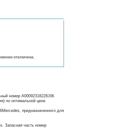
ременно отключена.
льный номер A00092318228J06
я) по оптимальной цене.
6Mercedes, предназначенного для
s. Запасная часть номер