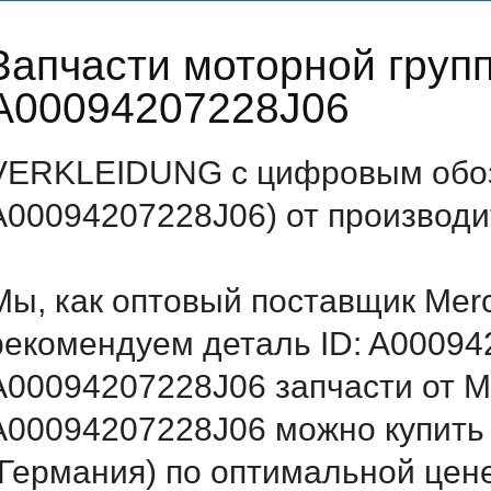
Запчасти моторной груп
A00094207228J06
VERKLEIDUNG с цифровым обоз
A00094207228J06) от производи
Мы, как оптовый поставщик Mer
рекомендуем деталь ID: A00094
A00094207228J06 запчасти от Me
A00094207228J06 можно купить
(Германия) по оптимальной цене