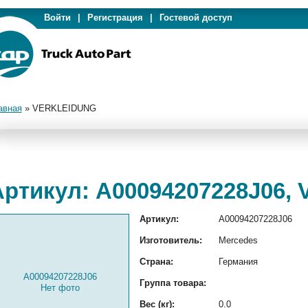
Войти
|
Регистрация
|
Гостевой доступ
авная
»
VERKLEIDUNG
Артикул: A00094207228J06
Артикул:
A00094207228J06
Изготовитель:
Mercedes
Страна:
Германия
A00094207228J06
Группа товара:
Нет фото
Вес (кг):
0.0