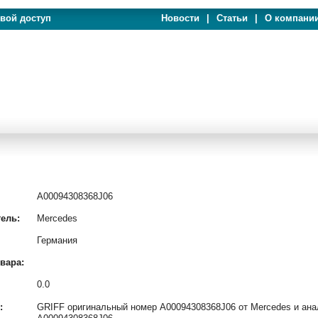
евой доступ
Новости
|
Статьи
|
О компани
A00094308368J06
ель:
Mercedes
Германия
вара:
0.0
:
GRIFF оригинальный номер A00094308368J06 от Mercedes и анал