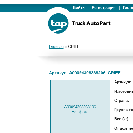
Войти
|
Регистрация
|
Гост
Главная
»
GRIFF
Артикул: A00094308368J06, GRIFF
Артикул:
Изготовит
Страна:
A00094308368J06
Группа то
Нет фото
Вес (кг):
Описание