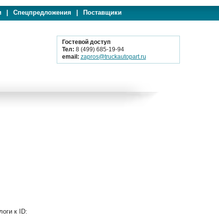
и
|
Спецпредложения
|
Поставщики
Гостевой доступ
Тел:
8 (499) 685-19-94
email:
zapros@truckautopart.ru
оги к ID: