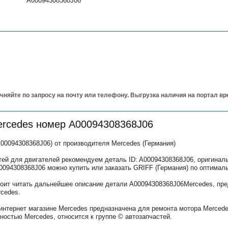
A00094308368J06
чняйте по запросу на почту или телефону. Выгрузка наличия на портал в
ercedes номер A00094308368J06
00094308368J06) от производителя Mercedes (Германия)
тей для двигателей рекомендуем деталь ID: A00094308368J06, оригина
00094308368J06 можно купить или заказать GRIFF (Германия) по оптималь
тоит читать дальнейшее описание детали A00094308368J06Mercedes, пре
cedes.
интернет магазине Mercedes предназначена для ремонта мотора Mercede
остью Mercedes, относится к группе © автозапчастей.