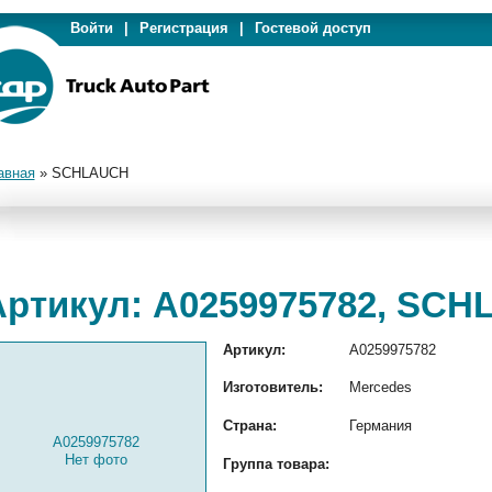
Войти
|
Регистрация
|
Гостевой доступ
авная
»
SCHLAUCH
Артикул: A0259975782, SC
Артикул:
A0259975782
Изготовитель:
Mercedes
Страна:
Германия
A0259975782
Нет фото
Группа товара: