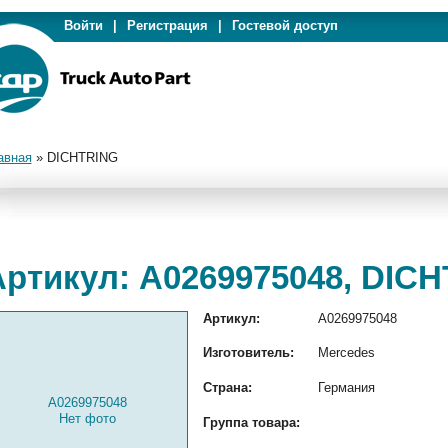
Войти
|
Регистрация
|
Гостевой доступ
авная
»
DICHTRING
Артикул: A0269975048, DIC
Артикул:
A0269975048
Изготовитель:
Mercedes
Страна:
Германия
A0269975048
Нет фото
Группа товара: