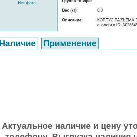
Группа товара:
Нет фото
Вес (кг):
0.0
Описание:
КОРПУС РАЗЪЁМА ЭЛ
аналоги к ID: A02854
Наличие
Применение
Актуальное наличие и цену уто
телефону. Выгрузка наличия 