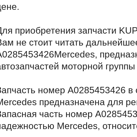
цене.
Для приобретения запчасти K
Вам не стоит читать дальнейше
A0285453426Mercedes, предназн
автозапчастей моторной группы
Запчасть номер A0285453426 в 
Mercedes предназначена для ре
Запасная часть номер A0285453
надежностью Mercedes, относитс