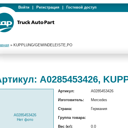
Войти
|
Регистрация
|
Гостевой доступ
авная
»
KUPPLUNG/GEWINDELEISTE,PO
Артикул: A0285453426, KU
Артикул:
A0285453426
Изготовитель:
Mercedes
Страна:
Германия
A0285453426
Группа товара:
Нет фото
Вес (кг):
0.0