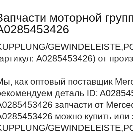
Запчасти моторной груп
A0285453426
KUPPLUNG/GEWINDELEISTE,PO 
(артикул: A0285453426) от прои
Мы, как оптовый поставщик Mer
рекомендуем деталь ID: A02854
A0285453426 запчасти от Merced
A0285453426 можно купить или 
KUPPLUNG/GEWINDELEISTE,PO (