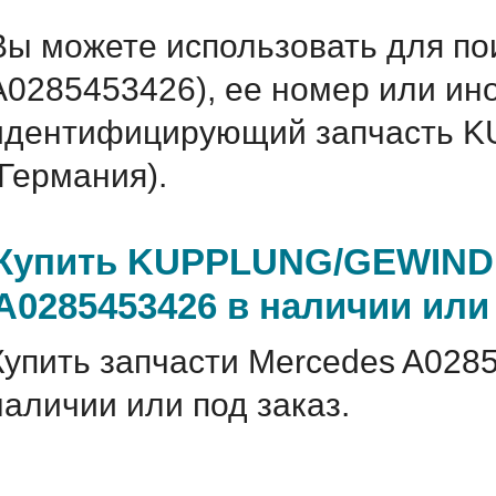
Вы можете использовать для по
A0285453426), ее номер или ин
идентифицирующий запчасть 
(Германия).
Купить KUPPLUNG/GEWINDE
A0285453426 в наличии или 
Купить запчасти Mercedes A028
наличии или под заказ.