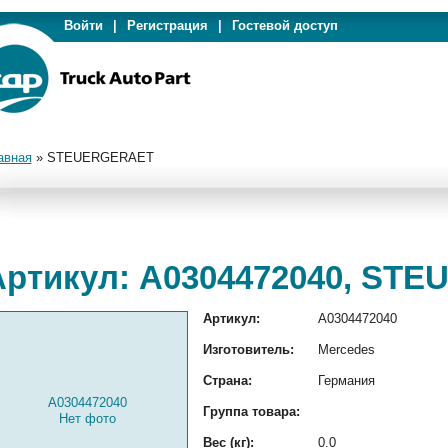
Войти
|
Регистрация
|
Гостевой доступ
авная
»
STEUERGERAET
Артикул: A0304472040, ST
Артикул:
A0304472040
Изготовитель:
Mercedes
Страна:
Германия
A0304472040
Группа товара:
Нет фото
Вес (кг):
0.0