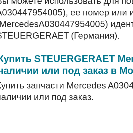
Вы можете использовать для по
A030447954005), ее номер или 
(MercedesA030447954005) иде
STEUERGERAET (Германия).
Купить STEUERGERAET Merc
наличии или под заказ в М
Купить запчасти Mercedes A030
наличии или под заказ.