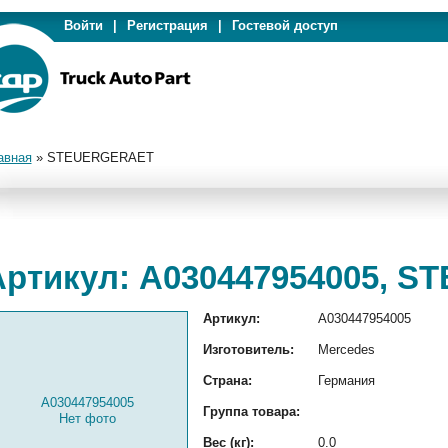
Войти
|
Регистрация
|
Гостевой доступ
авная
»
STEUERGERAET
Артикул: A030447954005, 
Артикул:
A030447954005
Изготовитель:
Mercedes
Страна:
Германия
A030447954005
Группа товара:
Нет фото
Вес (кг):
0.0