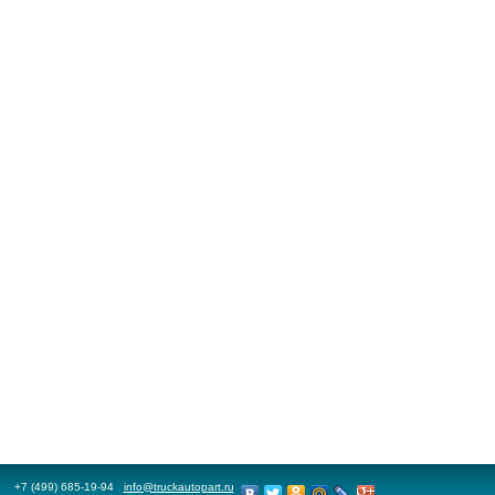
+7 (499) 685-19-94
info@truckautopart.ru