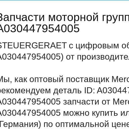
Запчасти моторной груп
A030447954005
STEUERGERAET с цифровым обо
A030447954005) от производите
Мы, как оптовый поставщик Mer
рекомендуем деталь ID: A03044
A030447954005 запчасти от Merc
A030447954005 можно купить 
(Германия) по оптимальной цене