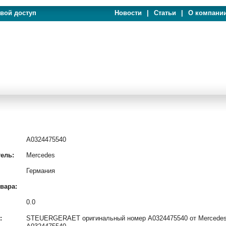
евой доступ
Новости
|
Статьи
|
О компани
A0324475540
ель:
Mercedes
Германия
вара:
0.0
:
STEUERGERAET оригинальный номер A0324475540 от Mercedes и