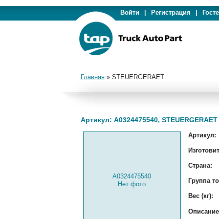
Войти
|
Регистрация
|
Гост
Главная
»
STEUERGERAET
Артикул: A0324475540, STEUERGERAET
Артикул:
Изготовит
Страна:
A0324475540
Группа то
Нет фото
Вес (кг):
Описание