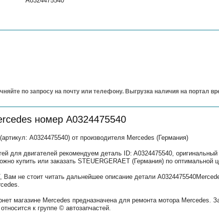
A0324475540
чняйте по запросу на почту или телефону. Выгрузка наличия на портал в
ercedes номер A0324475540
тикул: A0324475540) от производителя Mercedes (Германия)
тей для двигателей рекомендуем деталь ID: A0324475540, оригинальный
можно купить или заказать STEUERGERAET (Германия) по оптимальной ц
Вам не стоит читать дальнейшее описание детали A0324475540Mercede
cedes.
рнет магазине Mercedes предназначена для ремонта мотора Mercedes. З
относится к группе © автозапчастей.