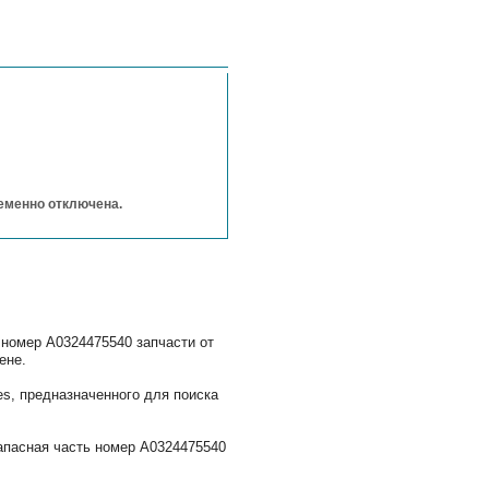
ременно отключена.
 номер A0324475540 запчасти от
ене.
s, предназначенного для поиска
апасная часть номер A0324475540