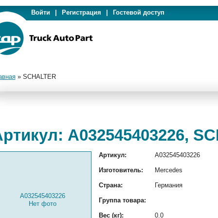
Войти
|
Регистрация
|
Гостевой доступ
авная
»
SCHALTER
Артикул: A032545403226, S
Артикул:
A032545403226
Изготовитель:
Mercedes
Страна:
Германия
A032545403226
Группа товара:
Нет фото
Вес (кг):
0.0