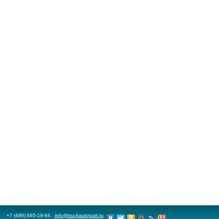
+7 (499) 685-19-94
info@truckautopart.ru