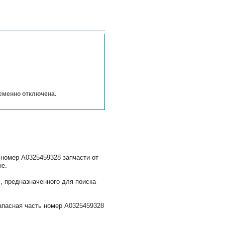
ременно отключена.
 номер A0325459328 запчасти от
не.
, предназначенного для поиска
апасная часть номер A0325459328