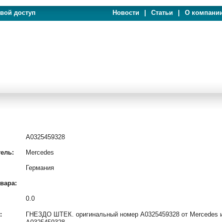
евой доступ
Новости
|
Статьи
|
О компани
A0325459328
ель:
Mercedes
Германия
вара:
0.0
:
ГНЕЗДО ШТЕК. оригинальный номер A0325459328 от Mercedes и 