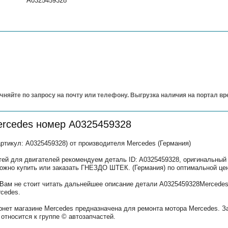
A0325459328
чняйте по запросу на почту или телефону. Выгрузка наличия на портал в
ercedes номер A0325459328
икул: A0325459328) от производителя Mercedes (Германия)
тей для двигателей рекомендуем деталь ID: A0325459328, оригинальный
можно купить или заказать ГНЕЗДО ШТЕК. (Германия) по оптимальной це
ам не стоит читать дальнейшее описание детали A0325459328Mercedes
cedes.
рнет магазине Mercedes предназначена для ремонта мотора Mercedes. З
относится к группе © автозапчастей.