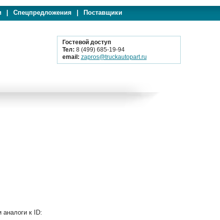
и
|
Спецпредложения
|
Поставщики
Гостевой доступ
Тел:
8 (499) 685-19-94
email:
zapros@truckautopart.ru
аналоги к ID: