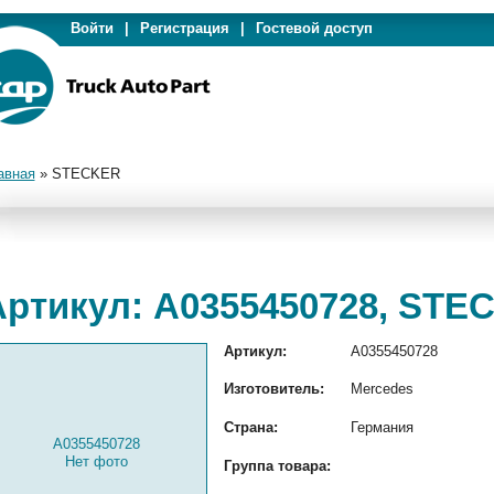
Войти
|
Регистрация
|
Гостевой доступ
авная
»
STECKER
Артикул: A0355450728, STE
Артикул:
A0355450728
Изготовитель:
Mercedes
Страна:
Германия
A0355450728
Нет фото
Группа товара: